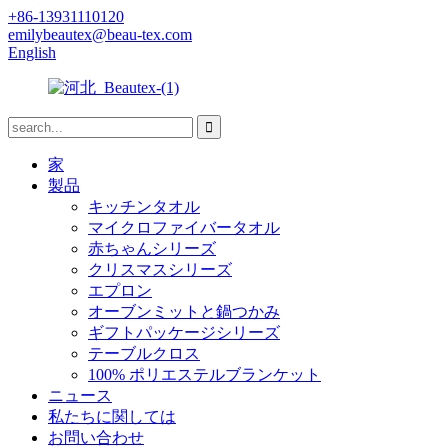
+86-13931110120
emilybeautex@beau-tex.com
English
家
製品
キッチンタオル
マイクロファイバータオル
赤ちゃんシリーズ
クリスマスシリーズ
エプロン
オーブンミットと鍋つかみ
ギフトパッケージシリーズ
テーブルクロス
100% ポリエステルブランケット
ニュース
私たちに関しては
お問い合わせ