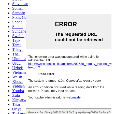
Slovenian
Somali
Samoan
Scots Gaelic
Shona
Sindhi
Sundanese
Swahili
Tajik
Tamil
Telugu
Thai
Ukrainian
Urdu
Uzbek
Vietnamese
Welsh
Xhosa
Yiddish
Yoruba
Zulu
Kinyarwanda
Tatar
Oriya
Turkmen