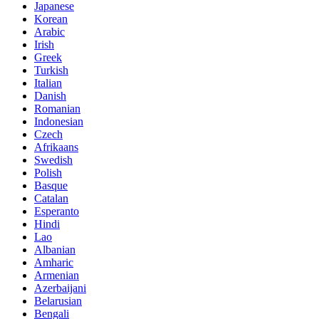
Japanese
Korean
Arabic
Irish
Greek
Turkish
Italian
Danish
Romanian
Indonesian
Czech
Afrikaans
Swedish
Polish
Basque
Catalan
Esperanto
Hindi
Lao
Albanian
Amharic
Armenian
Azerbaijani
Belarusian
Bengali