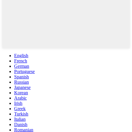
English
French
German
Portuguese
Spanish
Russian
Japanese
Korean
Arabic
Irish
Greek
Turkish
Italian
Danish
Romanian