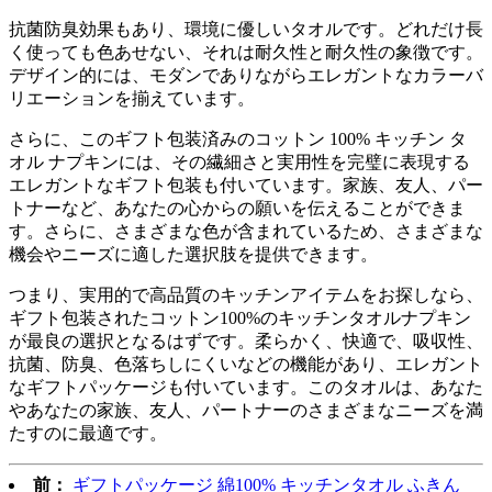
抗菌防臭効果もあり、環境に優しいタオルです。どれだけ長
く使っても色あせない、それは耐久性と耐久性の象徴です。
デザイン的には、モダンでありながらエレガントなカラーバ
リエーションを揃えています。
さらに、このギフト包装済みのコットン 100% キッチン タ
オル ナプキンには、その繊細さと実用性を完璧に表現する
エレガントなギフト包装も付いています。家族、友人、パー
トナーなど、あなたの心からの願いを伝えることができま
す。さらに、さまざまな色が含まれているため、さまざまな
機会やニーズに適した選択肢を提供できます。
つまり、実用的で高品質のキッチンアイテムをお探しなら、
ギフト包装されたコットン100%のキッチンタオルナプキン
が最良の選択となるはずです。柔らかく、快適で、吸収性、
抗菌、防臭、色落ちしにくいなどの機能があり、エレガント
なギフトパッケージも付いています。このタオルは、あなた
やあなたの家族、友人、パートナーのさまざまなニーズを満
たすのに最適です。
前：
ギフトパッケージ 綿100% キッチンタオル ふきん