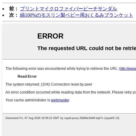
前：
プリントマイクロファイバービーチサンダル
次：
綿100%のモスリン製ベビー用おくるみブランケット