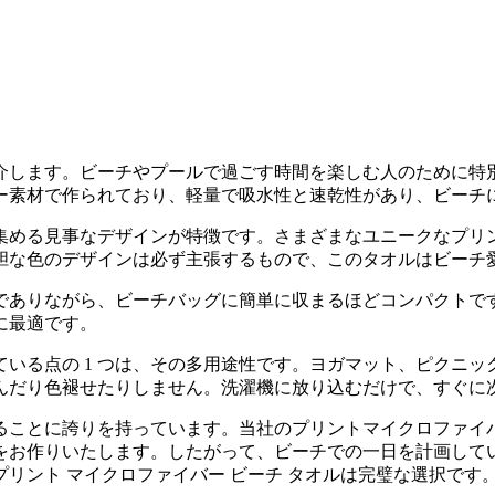
介します。ビーチやプールで過ごす時間を楽しむ人のために特
ー素材で作られており、軽量で吸水性と速乾性があり、ビーチ
集める見事なデザインが特徴です。さまざまなユニークなプリ
胆な色のデザインは必ず主張するもので、このタオルはビーチ
大きさでありながら、ビーチバッグに簡単に収まるほどコンパクト
に最適です。
いる点の 1 つは、その多用途性です。ヨガマット、ピクニ
んだり色褪せたりしません。洗濯機に放り込むだけで、すぐに
ることに誇りを持っています。当社のプリントマイクロファイ
をお作りいたします。したがって、ビーチでの一日を計画して
リント マイクロファイバー ビーチ タオルは完璧な選択です