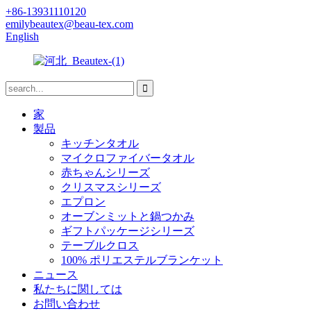
+86-13931110120
emilybeautex@beau-tex.com
English
家
製品
キッチンタオル
マイクロファイバータオル
赤ちゃんシリーズ
クリスマスシリーズ
エプロン
オーブンミットと鍋つかみ
ギフトパッケージシリーズ
テーブルクロス
100% ポリエステルブランケット
ニュース
私たちに関しては
お問い合わせ